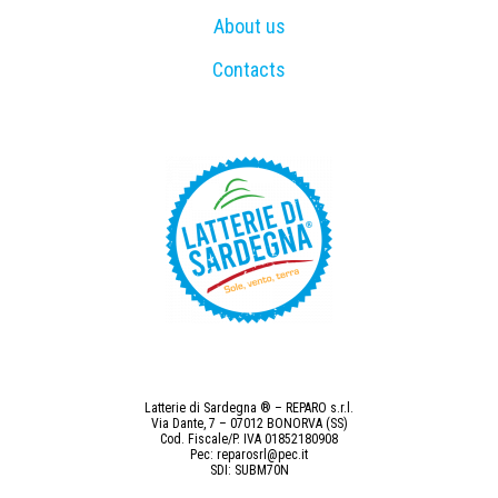
About us
Contacts
Latterie di Sardegna ® – REPARO s.r.l.
Via Dante, 7 – 07012 BONORVA (SS)
Cod. Fiscale/P. IVA 01852180908
Pec: reparosrl@pec.it
SDI: SUBM70N