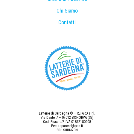
Chi Siamo
Contatti
Latterie di Sardegna ® – REPARO s.r.l.
Via Dante, 7 – 07012 BONORVA (SS)
Cod. Fiscale/P. IVA 01852180908
Pec: reparosrl@pec.it
SDI: SUBM70N